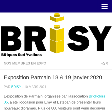
Skip to content
NOS MEMBRES EN EXPO
0
Exposition Parmain 18 & 19 janvier 2020
PAR
BRISY
·
10 MARS 2021
L’exposition de Parmain, organisée par l’association
Brickolors
95
, a été l’occasion pour Emy et Estéban de présenter leurs
nouveaux dioramas. Plus de 800 visiteurs sont venu découvrir