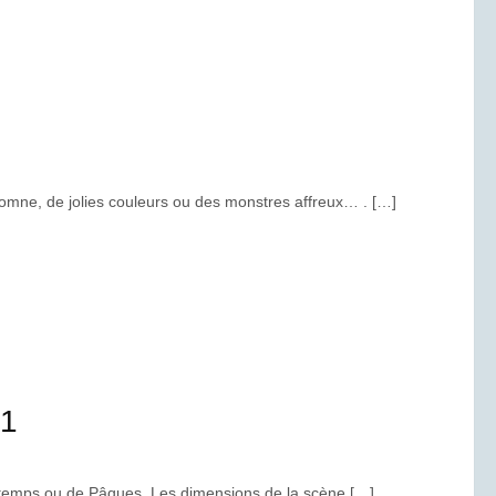
utomne, de jolies couleurs ou des monstres affreux… . […]
21
intemps ou de Pâques. Les dimensions de la scène […]