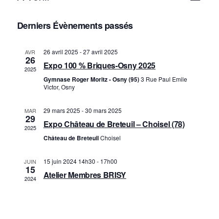
a
a
Sélectionnez
une
v
Derniers Évènements passés
v
date.
i
i
g
26 avril 2025
-
27 avril 2025
AVR
g
26
Expo 100 % Briques-Osny 2025
a
2025
a
t
Gymnase Roger Moritz - Osny (95)
3 Rue Paul Emile
t
Victor, Osny
i
i
o
29 mars 2025
-
30 mars 2025
MAR
o
29
n
Expo Château de Breteuil – Choisel (78)
2025
n
d
Château de Breteuil
Choisel
p
e
a
15 juin 2024 14h30
-
17h00
JUIN
v
15
Atelier Membres BRISY
r
u
2024
c
e
o
s